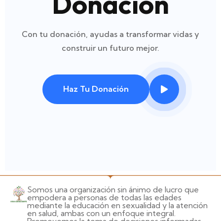
Donación
Donación
Donación
Con tu donación, ayudas a transformar vidas y
Con tu donación, ayudas a transformar vidas y
Con tu donación, ayudas a transformar vidas y
construir un futuro mejor.
construir un futuro mejor.
construir un futuro mejor.
Haz Tu Donación
Haz Tu Donación
Haz Tu Donación
Somos una organización sin ánimo de lucro que
empodera a personas de todas las edades
mediante la educación en sexualidad y la atención
en salud, ambas con un enfoque integral.