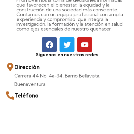
Promovemos la toma de decisiones informadas
que favorecen el bienestar, la equidad y la
construcción de una sociedad más consciente.
Contamos con un equipo profesional con amplia
experiencia y compromiso, que integra la
investigación, la formación y la atención en salud
como ejes esenciales de nuestro quehacer.
Siguenos en nuestras redes
Dirección
Carrera 44 No. 4a-34, Barrio Bellavista,
Buenaventura
Teléfono
+57 318-835-6851
Correo Electrónico
corporaciónvidaconsciente099@gmail.com