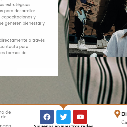
zas estratégicas
s para desarrollar
 capacitaciones y
ue generen bienestar y
.
directamente a través
 contacto para
les formas de
imo de
Di
 de
Ca
ención
Siguenos en nuestras redes