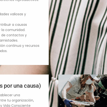
idades valiosas y
tribuir a causas
r la comunidad.
d de contactos y
amistades.
ión continua y recursos
dos.​
s por una causa)
stablecer una
ntre tu organización,
 y Vida Consciente