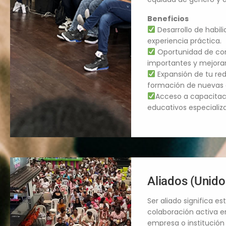
Beneficios
Desarrollo de habil
experiencia práctica.
Oportunidad de con
importantes y mejora
Expansión de tu re
formación de nuevas 
Acceso a capacitac
educativos especializa
Aliados (Unido
Ser aliado significa e
colaboración activa e
empresa o institución