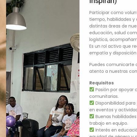
inspiran)
Participar como volunt
tiempo, habilidades 
distintas áreas de nu
educación, salud com
logística, acompañami
Es un rol activo que r
empatía y disposición
Puedes comunicarte c
atento a nuestras conv
Requisitos
Pasión por apoyar 
comunitarias.
Disponibilidad para
en eventos y activida
Buenas habilidade
trabajo en equipo.
Interés en educació
equidad de género y d