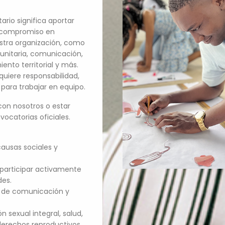
ario significa aportar
y compromiso en
estra organización, como
unitaria, comunicación,
ento territorial y más.
equiere responsabilidad,
 para trabajar en equipo.
on nosotros o estar
ocatorias oficiales.
causas sociales y
 participar activamente
des.
s de comunicación y
n sexual integral, salud,
erechos reproductivos.