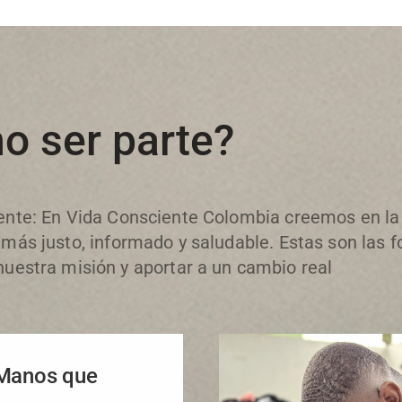
o ser parte?
ente: En Vida Consciente Colombia creemos en la 
 más justo, informado y saludable. Estas son las 
nuestra misión y aportar a un cambio real
(Manos que